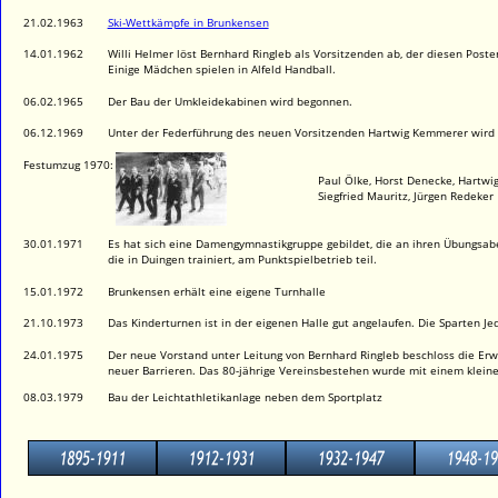
21.02.1963
Ski-Wettkämpfe in Brunkensen
14.01.1962
Willi Helmer löst Bernhard Ringleb als Vorsitzenden ab, der diesen Poste
Einige Mädchen spielen in Alfeld Handball.
06.02.1965
Der Bau der Umkleidekabinen wird begonnen.
06.12.1969
Unter der Federführung des neuen Vorsitzenden Hartwig Kemmerer wird b
Festumzug 1970:
Paul Ölke, Horst Denecke, Hartwi
Siegfried Mauritz, Jürgen Redeker
30.01.1971
Es hat sich eine Damengymnastikgruppe gebildet, die an ihren Übungsa
die in Duingen trainiert, am Punktspielbetrieb teil.
15.01.1972
Brunkensen erhält eine eigene Turnhalle
21.10.1973
Das Kinderturnen ist in der eigenen Halle gut angelaufen. Die Sparten J
24.01.1975
Der neue Vorstand unter Leitung von Bernhard Ringleb beschloss die Erw
neuer Barrieren. Das 80-jährige Vereinsbestehen wurde mit einem kleinen
08.03.1979
Bau der Leichtathletikanlage neben dem Sportplatz