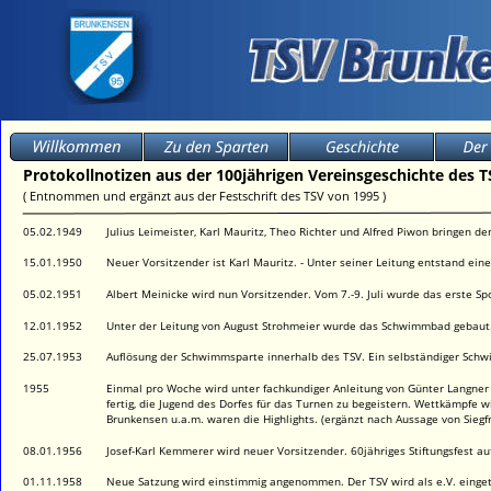
Protokollnotizen aus der 100jährigen Vereinsgeschichte des 
( Entnommen und ergänzt aus der Festschrift des TSV von 1995 )
05.02.1949
Julius Leimeister, Karl Mauritz, Theo Richter und Alfred Piwon bringen d
15.01.1950
Neuer Vorsitzender ist Karl Mauritz. - Unter seiner Leitung entstand ein
05.02.1951
Albert Meinicke wird nun Vorsitzender. Vom 7.-9. Juli wurde das erste Sp
12.01.1952
Unter der Leitung von August Strohmeier wurde das Schwimmbad gebaut
25.07.1953
Auflösung der Schwimmsparte innerhalb des TSV. Ein selbständiger Schw
1955
Einmal pro Woche wird unter fachkundiger Anleitung von Günter Langner
fertig, die Jugend des Dorfes für das Turnen zu begeistern. Wettkämpfe
Brunkensen u.a.m. waren die Highlights. (ergänzt nach Aussage von Siegf
08.01.1956
Josef-Karl Kemmerer wird neuer Vorsitzender. 60jähriges Stiftungsfest a
01.11.1958
Neue Satzung wird einstimmig angenommen. Der TSV wird als e.V. einge